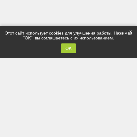
×
Этот сайт использует cookies для улучшения работы. Нажимая
"OK", вы соглашаетесь с их
использованием
.
OK
Как осуществить заказ:
В магазине по адресу: г. Иваново, ул.
Станко, д. 20
По номеру телефона:
8 (4932) 952-555
Заполнить
онлайн-заявку