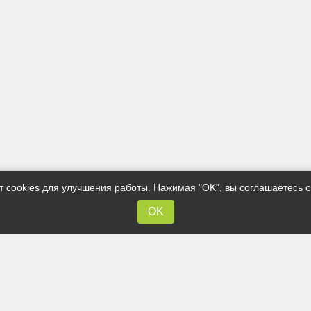
ет cookies для улучшения работы. Нажимая "OK", вы соглашаетесь 
OK
я
Клиентам
 блоки - газобетонные
О компании