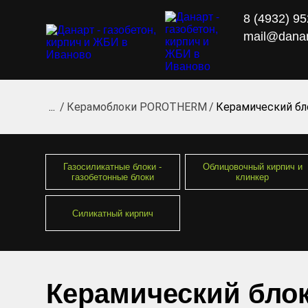
8 (4932) 9
mail@danar
...
Керамоблоки POROTHERM
Керамический бло
Газосиликатные блоки -
Облицовочный кирпич и
газобетонные блоки
клинкер
Силикатный кирпич
Керамический блок