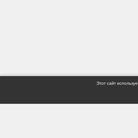
Этот сайт использу
Продукци
Газосиликатные
Строительные материалы с