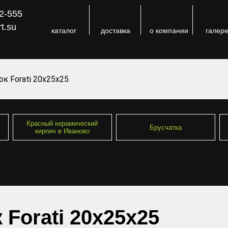
52-555
t.su
каталог
доставка
о компании
галер
к Forati 20х25х25
Красный керамический
Брусчатка
кирпич в Иваново
 Forati 20х25х25