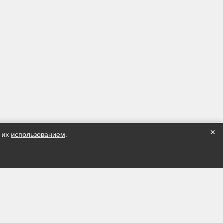
×
с их
использованием
.
г. Иваново, Шереметевский проспект, д. 50, оф. 404
г. Иваново, ул. Станко, д. 20
Время работы: пн-пт 9:00-18:00