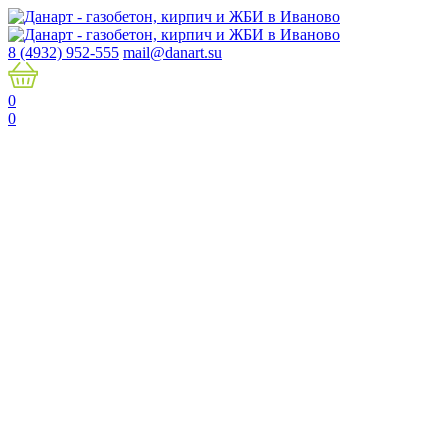
8 (4932) 952-555
mail@danart.su
0
0